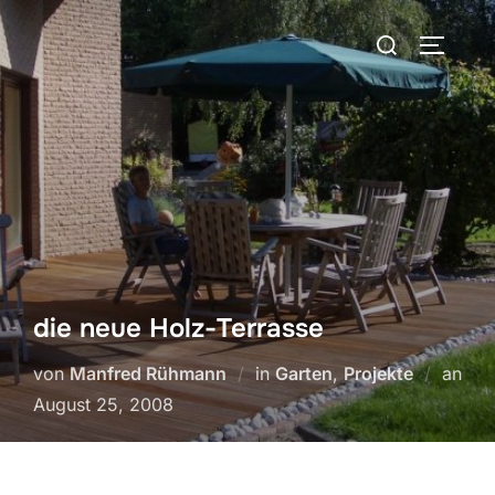
Zum
Suchen
Inhalt
SEITEN
nach:
springen
die neue Holz-Terrasse
von
Manfred Rühmann
in
Garten
,
Projekte
an
Veröffentlicht
August 25, 2008
am