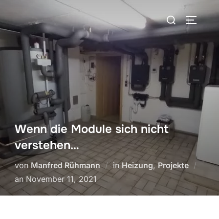
Zum
Suchen
Inhalt
SEITEN
nach:
springen
Wenn die Module sich nicht
verstehen…
von
Manfred Rühmann
in
Heizung
,
Projekte
Veröffentlicht
an
November 11, 2021
am