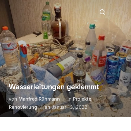
Zum
Suchen
Inhalt
SEITEN
nach:
springen
Wasserleitungen geklemmt
von
Manfred Rühmann
in
Projekte
,
Veröffentlicht
Renovierung
an
Januar 13, 2022
am