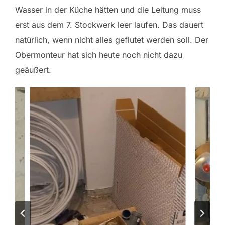
Wasser in der Küche hätten und die Leitung muss
erst aus dem 7. Stockwerk leer laufen. Das dauert
natürlich, wenn nicht alles geflutet werden soll. Der
Obermonteur hat sich heute noch nicht dazu
geäußert.
d
i
e
F
l
i
e
s
e
n