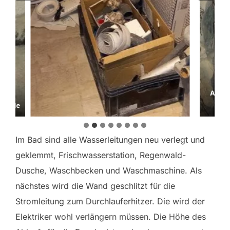
m
ü
s
s
e
n
n
Ansc
o
n Stelle
c
h
w
Im Bad sind alle Wasserleitungen neu verlegt und
e
geklemmt, Frischwasserstation, Regenwald-
g
Dusche, Waschbecken und Waschmaschine. Als
…
nächstes wird die Wand geschlitzt für die
Stromleitung zum Durchlauferhitzer. Die wird der
Elektriker wohl verlängern müssen. Die Höhe des