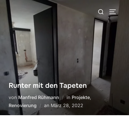
Zum
Suchen
Inhalt
SEITEN
nach:
springen
Runter mit den Tapeten
von
Manfred Rühmann
in
Projekte
,
Veröffentlicht
Renovierung
an
März 28, 2022
am