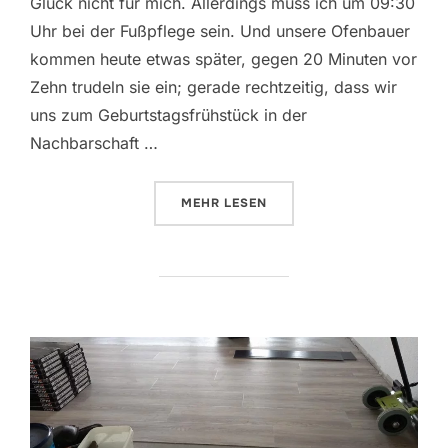
Glück nicht für mich. Allerdings muss ich um 09:30
Uhr bei der Fußpflege sein. Und unsere Ofenbauer
kommen heute etwas später, gegen 20 Minuten vor
Zehn trudeln sie ein; gerade rechtzeitig, dass wir
uns zum Geburtstagsfrühstück in der
Nachbarschaft …
ÜBER „AUF GUTEM WEG“
MEHR
LESEN