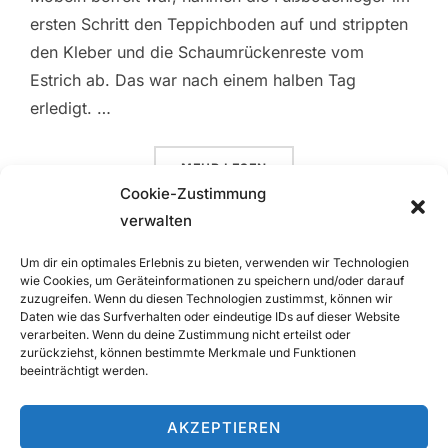
ersten Schritt den Teppichboden auf und strippten
den Kleber und die Schaumrückenreste vom
Estrich ab. Das war nach einem halben Tag
erledigt. …
ÜBER „TAPETEN IN SICHTWEITE“
MEHR
LESEN
Cookie-Zustimmung
verwalten
Um dir ein optimales Erlebnis zu bieten, verwenden wir Technologien
wie Cookies, um Geräteinformationen zu speichern und/oder darauf
zuzugreifen. Wenn du diesen Technologien zustimmst, können wir
Daten wie das Surfverhalten oder eindeutige IDs auf dieser Website
verarbeiten. Wenn du deine Zustimmung nicht erteilst oder
zurückziehst, können bestimmte Merkmale und Funktionen
Seitennummerierung
1
2
…
5
beeinträchtigt werden.
der
AKZEPTIEREN