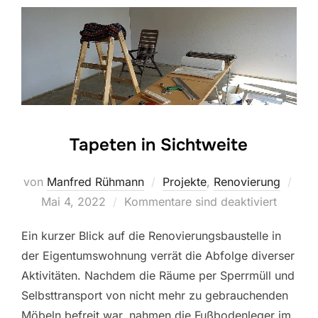
Tapeten in Sichtweite
Verö
von
Manfred Rühmann
Projekte
,
Renovierung
am
Mai 4, 2022
Kommentare sind deaktiviert
Ein kurzer Blick auf die Renovierungsbaustelle in
der Eigentumswohnung verrät die Abfolge diverser
Aktivitäten. Nachdem die Räume per Sperrmüll und
Selbsttransport von nicht mehr zu gebrauchenden
Möbeln befreit war, nahmen die Fußbodenleger im