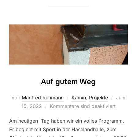
Auf gutem Weg
Veröffent
von
Manfred Rühmann
Kamin
,
Projekte
Juni
am
15, 2022
Kommentare sind deaktiviert
Am heutigen Tag haben wir ein volles Programm.
Er beginnt mit Sport in der Haselandhalle, zum