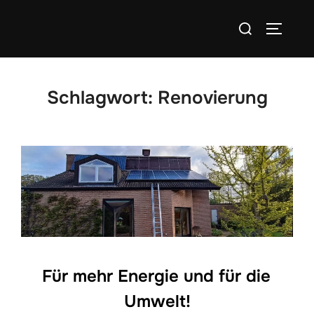
Zum
Suchen
Inhalt
SEITEN
nach:
springen
Schlagwort:
Renovierung
Für mehr Energie und für die
Umwelt!