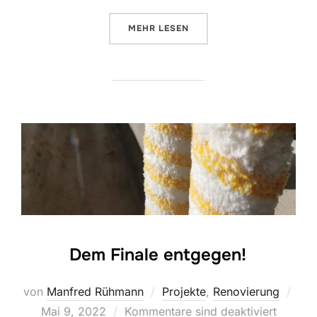
ÜBER „SCHIFFSPARKETT MIT TR
MEHR
LESEN
Dem Finale entgegen!
Verö
von
Manfred Rühmann
Projekte
,
Renovierung
am
Mai 9, 2022
Kommentare sind deaktiviert