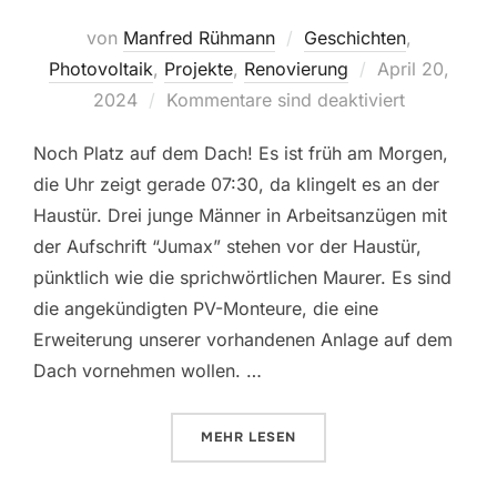
von
Manfred Rühmann
Geschichten
,
Veröffentlicht
Photovoltaik
,
Projekte
,
Renovierung
April 20,
am
2024
Kommentare sind deaktiviert
Noch Platz auf dem Dach! Es ist früh am Morgen,
die Uhr zeigt gerade 07:30, da klingelt es an der
Haustür. Drei junge Männer in Arbeitsanzügen mit
der Aufschrift “Jumax” stehen vor der Haustür,
pünktlich wie die sprichwörtlichen Maurer. Es sind
die angekündigten PV-Monteure, die eine
Erweiterung unserer vorhandenen Anlage auf dem
Dach vornehmen wollen. …
ÜBER „FÜR MEHR ENERGIE UND 
MEHR
LESEN