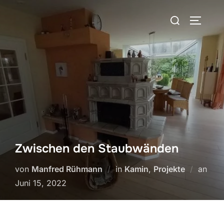
Zum
Suchen
Inhalt
SEITEN
nach:
springen
Zwischen den Staubwänden
von
Manfred Rühmann
in
Kamin
,
Projekte
an
Veröffentlicht
Juni 15, 2022
am