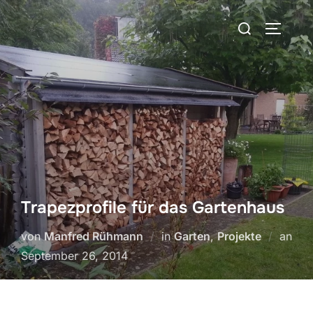
Zum
Suchen
Inhalt
SEITEN
nach:
springen
Trapezprofile für das Gartenhaus
von
Manfred Rühmann
in
Garten
,
Projekte
an
Veröffentlicht
September 26, 2014
am